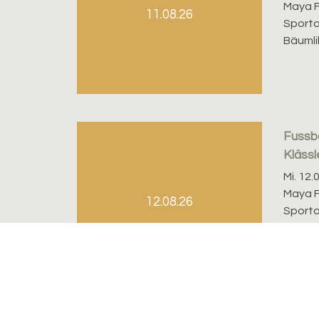
Maya F
11.08.26
Sporta
Bäumli
Fussba
Klässl
Mi. 12.
Maya F
12.08.26
Sporta
Bäumli