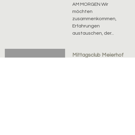
AM MORGEN Wir
möchten
zusammenkommen,
Erfahrungen
austauschen, der...
Mittagsclub Meierhof
Mi. 12.08.2026, 12.00 bis
12.08.26
13.30 Uhr
Kristina Molnar
Herzliche Einladung
Donnerstags um
12.00Uhr (ausser
Schulferien) für ein
feines Mittagessen im
Meierhof. Koste...