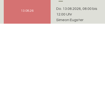
Do. 13.08.2026, 08.00 bis
13.08.26
12.00 Uhr
Simeon Eugster
Evangelisch-reformierte Kirchgemeinde Riehen-
Bettingen
Sekretariat
Kirchplatz 7, 4125 Riehen
sarah.lehmann@erk-bs.ch
rahel.probst@erk-bs.ch
061 641 11 27