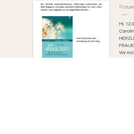
Fraue
Mi. 12.
Caroli
HERZL
FRAUE
Wir m
Erfahr
Evangelisch-reformierte Kirchgemeinde Riehe
Bettingen
Sekretariat
Kirchplatz 7, 4125 Riehen