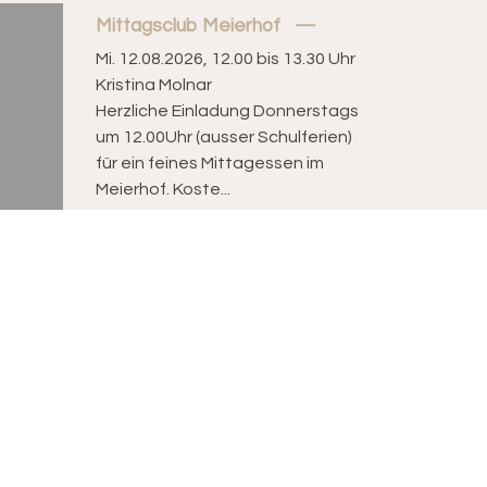
Mittagsclub Meierhof
Mi. 12.08.2026, 12.00 bis 13.30 Uhr
Kristina Molnar
Herzliche Einladung Donnerstags
um 12.00Uhr (ausser Schulferien)
für ein feines Mittagessen im
Meierhof. Koste...
Verantwortlich für diese Seite:
Maya Frei-Krepfer
Bereitgestellt:
30.05.2026