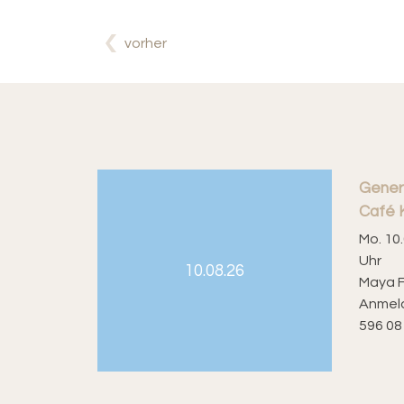
vorher
Gener
Café 
Mo. 10.
Uhr
10.08.26
Maya F
Anmeld
596 08